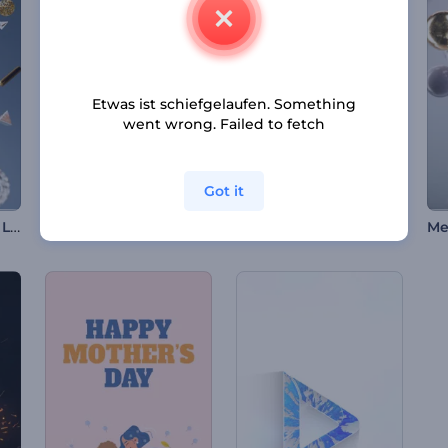
Etwas ist schiefgelaufen. Something
went wrong. Failed to fetch
Got it
Metallische Formen Logo
Valentinstagskarten-Opener
Weihnachtsnachtwunder-Intro