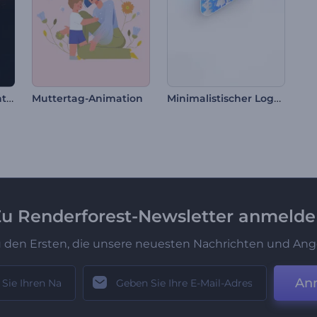
Flammen Partikel Intro
Minimalistischer Logo Opener
Muttertag-Animation
u Renderforest-Newsletter anmeld
u den Ersten, die unsere neuesten Nachrichten und Ang
An