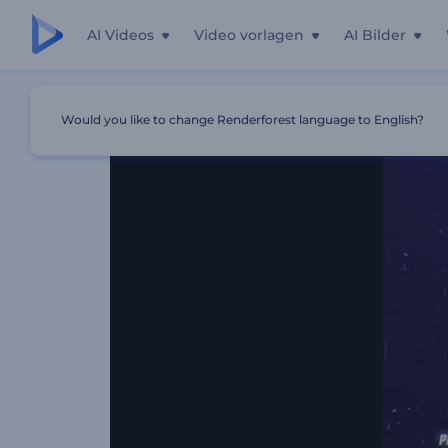
AI Videos
Video vorlagen
AI Bilder
Startseite
Vorlagen
Verpixelnde Logoanimation
Would you like to change Renderforest language to English?