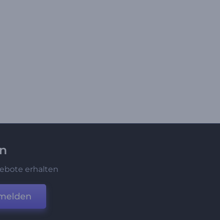
en
ebote erhalten
melden