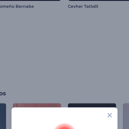
Zomeño Bernabe
Cevher Tatlıdil
os