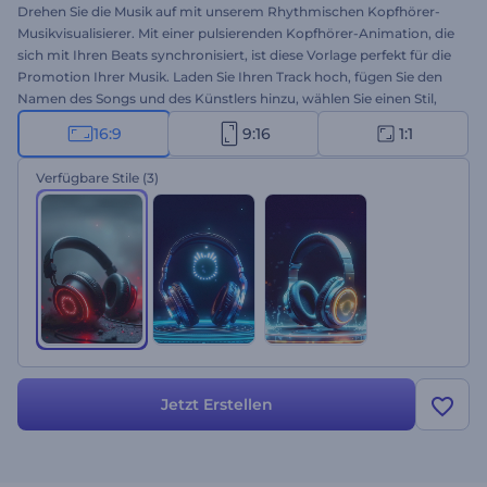
Drehen Sie die Musik auf mit unserem Rhythmischen Kopfhörer-
Musikvisualisierer. Mit einer pulsierenden Kopfhörer-Animation, die
sich mit Ihren Beats synchronisiert, ist diese Vorlage perfekt für die
Promotion Ihrer Musik. Laden Sie Ihren Track hoch, fügen Sie den
Namen des Songs und des Künstlers hinzu, wählen Sie einen Stil,
und lassen Sie die Grafiken Ihre Musik zum Leben erwecken. Perfekt
16:9
9:16
1:1
für Musiker, DJs, Musikproduzenten und YouTuber, die ihren Kanal
mit neuen Musikvideos aufpeppen wollen. Erstellen Sie jetzt und
Verfügbare Stile
(3)
machen Sie Ihre Musik unverwechselbar!
Jetzt Erstellen