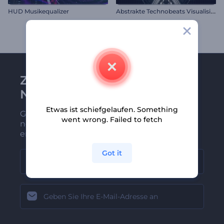
A
bstrakte Technobeats Visualisierer
HUD Musikequalizer
Zu Renderforest-
Newsletter anmelden
Etwas ist schiefgelaufen. Something
Gehören Sie zu den Ersten, die unsere
went wrong. Failed to fetch
neuesten Nachrichten und Angebote
erhalten
Got it