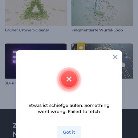
Grüner Umwelt-Opener
Fragmentierte Würfel-Logo
3D-Pixel-Intro
Elegante Abstraktion Logo
Etwas ist schiefgelaufen. Something
went wrong. Failed to fetch
Zu Renderforest-
Got it
Newsletter anmelden