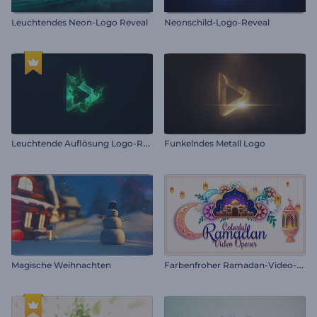
Leuchtendes Neon-Logo Reveal
Neonschild-Logo-Reveal
L
euchtende Auflösung Logo-Reveal
Funkelndes Metall Logo
F
arbenfroher Ramadan-Video-Opener
Magische Weihnachten