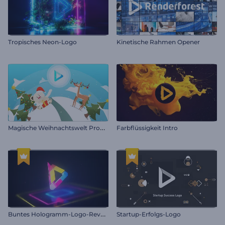
Tropisches Neon-Logo
Kinetische Rahmen Opener
M
agische Weihnachtswelt Promo
Farbflüssigkeit Intro
B
untes Hologramm-Logo-Reveal
Startup-Erfolgs-Logo