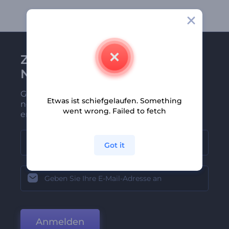
Zu Renderforest-
Newsletter anmelden
Gehören Sie zu den Ersten, die unsere
Etwas ist schiefgelaufen. Something
neuesten Nachrichten und Angebote
went wrong. Failed to fetch
erhalten
Got it
Anmelden