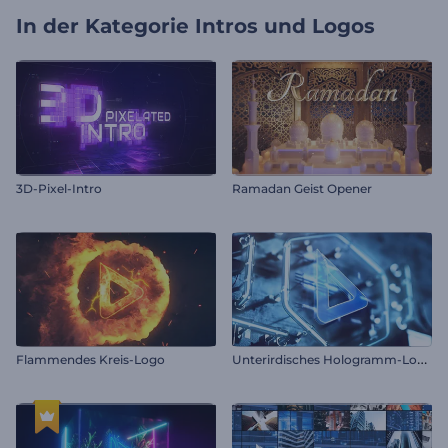
In der Kategorie
Intros und Logos
3D-Pixel-Intro
Ramadan Geist Opener
U
nterirdisches Hologramm-Logo
Flammendes Kreis-Logo