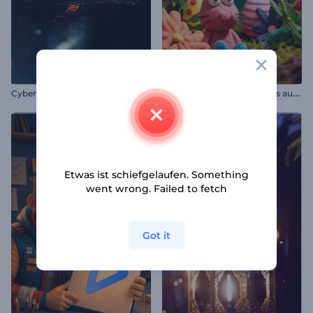
E
nthüllung des Oster-Logos aus Ton
Cyberpunk-Schild-Intro
Etwas ist schiefgelaufen. Something
went wrong. Failed to fetch
Got it