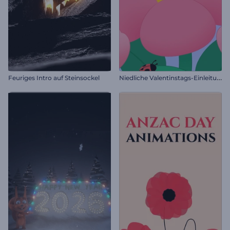
N
iedliche Valentinstags-Einleitung
Feuriges Intro auf Steinsockel