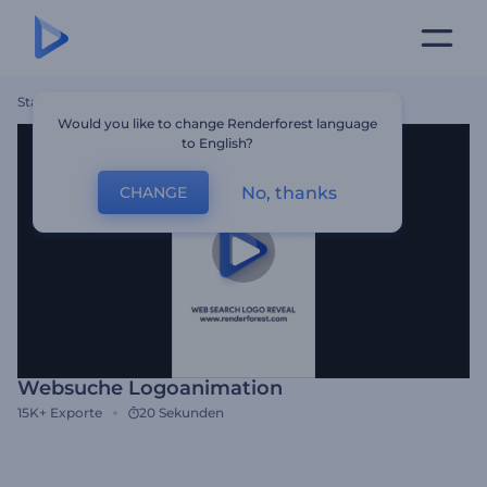
Startseite
Vorlagen
Websuche Logoanimation
Would you like to change Renderforest language
to English?
No, thanks
CHANGE
Websuche Logoanimation
15K+
Exporte
20 Sekunden