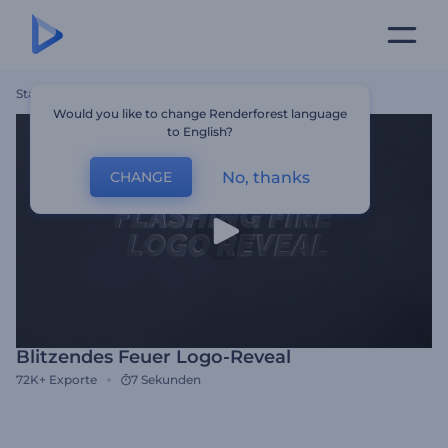
Startseite
Vorlagen
Blitzendes Feuer Logo-Reveal
Would you like to change Renderforest language
to English?
No, thanks
CHANGE
Blitzendes Feuer Logo-Reveal
72K+
Exporte
7 Sekunden