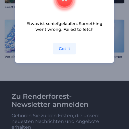
Festtagsglückwunsch-Postkarte
Neonflamme Partikel Intro
Etwas ist schiefgelaufen. Something
went wrong. Failed to fetch
Got it
Verpixeltes Glitch-Logo Reveal
Minimalistische Formen Opener
Zu Renderforest-
Newsletter anmelden
Gehören Sie zu den Ersten, die unsere
neuesten Nachrichten und Angebote
erhalten