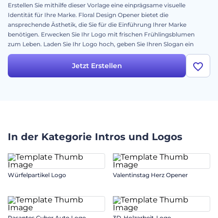
Erstellen Sie mithilfe dieser Vorlage eine einprägsame visuelle
Identität für Ihre Marke. Floral Design Opener bietet die
ansprechende Ästhetik, die Sie für die Einführung Ihrer Marke
benötigen. Erwecken Sie Ihr Logo mit frischen Frühlingsblumen
zum Leben. Laden Sie Ihr Logo hoch, geben Sie Ihren Slogan ein
und warten Sie ein paar Minuten, bis Ihre professionelle
Logo-
Animation
bewundernswert erscheint. Perfekt für
Jetzt Erstellen
Blumendesignstudios, Werbeaktionen für Blumenläden,
Präsentationen von Hochzeitsplanern und mehr. Probieren Sie es
jetzt aus!
In der Kategorie
Intros und Logos
Würfelpartikel Logo
Valentinstag Herz Opener
Rasantes Cyber Auto Logo
3D-Holzarbeit-Logo