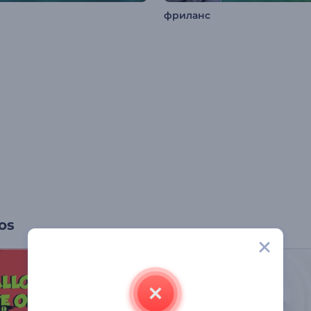
фриланс
os