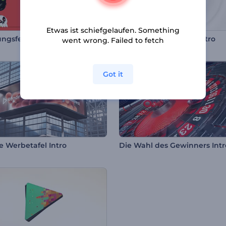
Etwas ist schiefgelaufen. Something
Eröffnungsfeier am Halloweenabend
Einfache Spinnlinien Intro
went wrong. Failed to fetch
Got it
le Werbetafel Intro
Die Wahl des Gewinners Intr