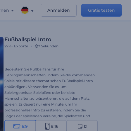
rnen
Anmelden
Gratis testen
Fußballspiel Intro
27K+
Exporte
7 Sekunden
Begeistern Sie Fußballfans für ihre
Lieblingsmannschaften, indem Sie die kommenden
Spiele mit diesem thematischen Fußballspiel-Intro
ankündigen․ Verwenden Sie es, um
Spielergebnisse, Spielpläne oder beliebte
Mannschaften zu präsentieren, die auf dem Platz
spielen. Es dauert nur eine Minute, um Ihr
professionelles Intro zu erstellen, indem Sie die
Logos der spielenden Vereine, die Spieldaten und
einen passenden Song einfügen, um die Zuschauer
16:9
9:16
1:1
anzustacheln. Perfekt geeignet für Spiel-Intros, TV-