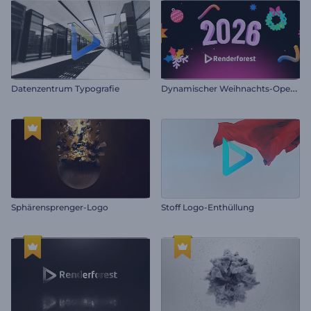
D
ynamischer Weihnachts-Opener
Datenzentrum Typografie
Sphärensprenger-Logo
Stoff Logo-Enthüllung