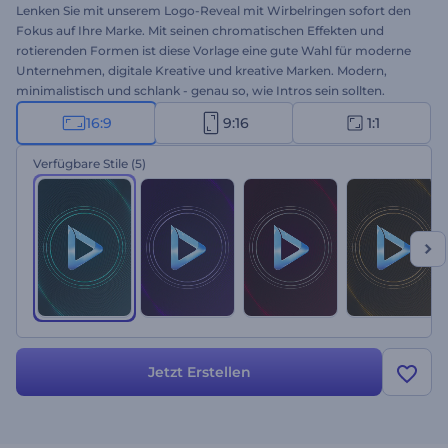
Lenken Sie mit unserem Logo-Reveal mit Wirbelringen sofort den
Fokus auf Ihre Marke. Mit seinen chromatischen Effekten und
rotierenden Formen ist diese Vorlage eine gute Wahl für moderne
Unternehmen, digitale Kreative und kreative Marken. Modern,
minimalistisch und schlank - genau so, wie Intros sein sollten.
Laden Sie Ihr Logo hoch, geben Sie Ihren Slogan ein, und lassen Sie
16:9
9:16
1:1
die Animation den Rest erledigen. Probieren Sie es jetzt aus und
erhalten Sie in Sekundenschnelle ein Intro in professioneller
Verfügbare Stile
(5)
Qualität!
Jetzt Erstellen