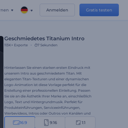
rnen
Anmelden
Gratis testen
Geschmiedetes Titanium Intro
113K+
Exporte
7 Sekunden
Hinterlassen Sie einen starken ersten Eindruck mit
unserem Intro aus geschmiedetem Titan. Mit
eleganten Titan-Texturen und einer dynamischen
Logo-Animation ist diese Vorlage perfekt für die
Erstellung einer professionellen Einleitung. Passen
Sie sie an die Ästhetik Ihrer Marke an, einschließlich
Logo, Text und Hintergrundmusik. Perfekt für
Produkteinführungen, Serviceeinführungen,
Werbevideos, Intros oder Outros von Kanälen und
vieles mehr. Erstellen Sie jetzt und fesseln Sie Ihre
16:9
9:16
1:1
Zuschauer wie nie zuvor!