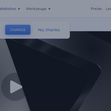
Websites
Werkzeuge
Preise
Le
No, thanks
CHANGE