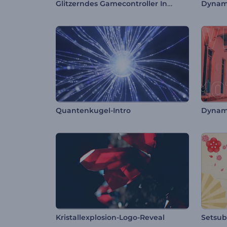
Glitzerndes Gamecontroller Intro
Dynami
Quantenkugel-Intro
Dynam
Kristallexplosion-Logo-Reveal
Setsub