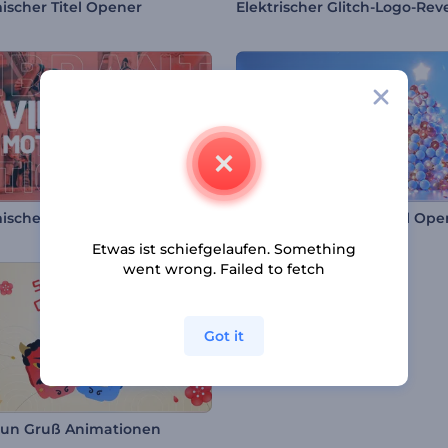
scher Titel Opener
Elektrischer Glitch-Logo-Rev
isches Bewegungsintro
Weihnachtsbaumkugel Ope
Etwas ist schiefgelaufen. Something
went wrong. Failed to fetch
Got it
un Gruß Animationen