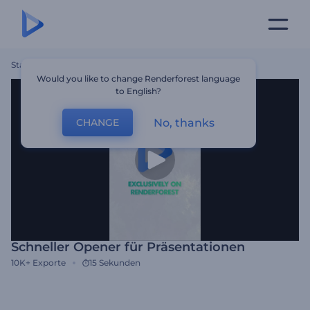
Startseite
Vorlagen
Schneller Opener Für Präsentationen
Would you like to change Renderforest language
to English?
No, thanks
CHANGE
Schneller Opener für Präsentationen
10K+
Exporte
15 Sekunden