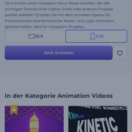
Sie möchten einen Instagram Story Teaser erstellen, der alle
wichtigen Themen Ihrer Videos, Posts oder anderen Projekte
perfekt abbildet? Erstellen Sie mit dem schnellen Opener für
Präsentationen eine fantastische Teaser- und Logo-Animation
gleichermaßen. Ideal für Instagram-Projekte,
Unternehmenspräsentationen, YouTube-Videos und vieles mehr!
16:9
9:16
Gewinnen Sie Ihr Publikum und erreichen Sie die Ziele Ihrer
Präsentation! Testen Sie die Instagram Story-Version dieser Vorlage
kostenlos!
Jetzt Erstellen
In der Kategorie
Animation Videos