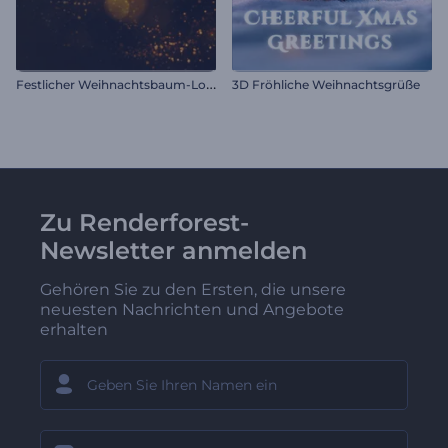
F
estlicher Weihnachtsbaum-Logo
3D Fröhliche Weihnachtsgrüße
Zu Renderforest-
Newsletter anmelden
Gehören Sie zu den Ersten, die unsere
neuesten Nachrichten und Angebote
erhalten