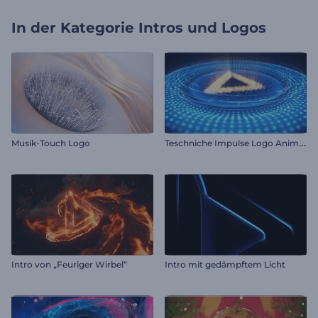
In der Kategorie
Intros und Logos
T
eschniche Impulse Logo Animiertes Video
Musik-Touch Logo
Intro von „Feuriger Wirbel“
Intro mit gedämpftem Licht