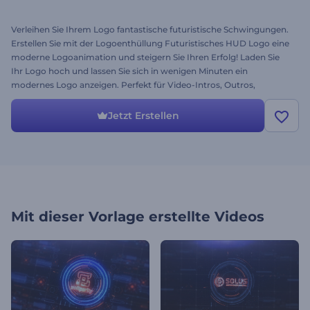
Verleihen Sie Ihrem Logo fantastische futuristische Schwingungen.
Erstellen Sie mit der Logoenthüllung Futuristisches HUD Logo eine
moderne Logoanimation und steigern Sie Ihren Erfolg! Laden Sie
Ihr Logo hoch und lassen Sie sich in wenigen Minuten ein
modernes Logo anzeigen. Perfekt für Video-Intros, Outros,
Gaming-Videos, Präsentationen, Hightech-Produktwerbung und
vieles mehr. Beeindrucken Sie Ihr Publikum und übertreffen Sie Ihre
Jetzt Erstellen
Mitbewerber. Probieren Sie es gleich kostenlos aus.
Mit dieser Vorlage erstellte Videos