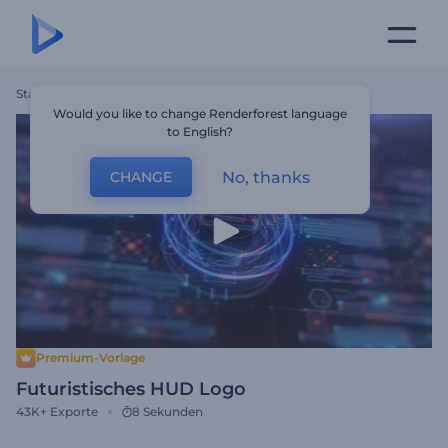
Startseite
Vorlagen
Futuristisches HUD Logo
Would you like to change Renderforest language
to English?
No, thanks
CHANGE
Premium-Vorlage
Futuristisches HUD Logo
43K+
Exporte
8 Sekunden