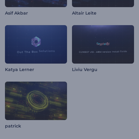
Asif Akbar
Altair Leite
Katya Lerner
Liviu Vergu
patrick