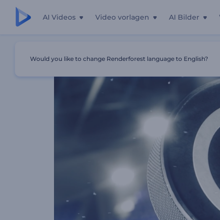
AI Videos
Video vorlagen
AI Bilder
Startseite
Vorlagen
Hockey-Turnier-Opener
Would you like to change Renderforest language to English?