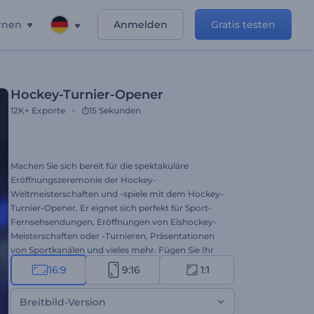
rnen
Anmelden
Gratis testen
Hockey-Turnier-Opener
12K+
Exporte
15 Sekunden
Machen Sie sich bereit für die spektakuläre
Eröffnungszeremonie der Hockey-
Weltmeisterschaften und -spiele mit dem Hockey-
Turnier-Opener. Er eignet sich perfekt für Sport-
Fernsehsendungen, Eröffnungen von Eishockey-
Meisterschaften oder -Turnieren, Präsentationen
von Sportkanälen und vieles mehr. Fügen Sie Ihr
Logo in das Video ein und beobachten Sie, wie es
16:9
9:16
1:1
sich auf der realistischen Oberfläche des sich
bewegenden Pucks entfaltet. Probieren Sie es jetzt
Breitbild-Version
aus!