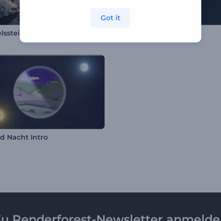
Got it
ssteine Intro
Raucherhöhung Logo
d Nacht Intro
u Renderforest-Newsletter anmeld