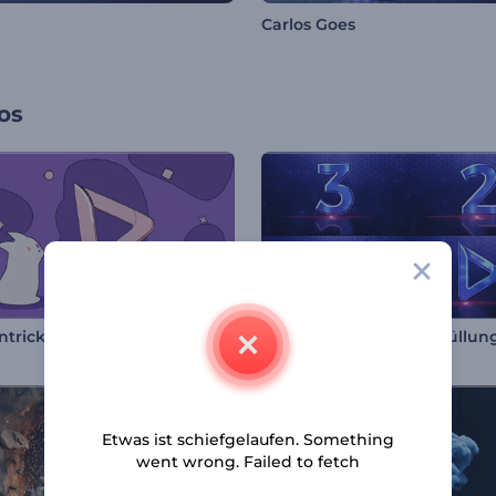
Carlos Goes
os
ntrickfilm Kätzchen Intro
Countdown-Logo-Enthüllun
Etwas ist schiefgelaufen. Something
went wrong. Failed to fetch