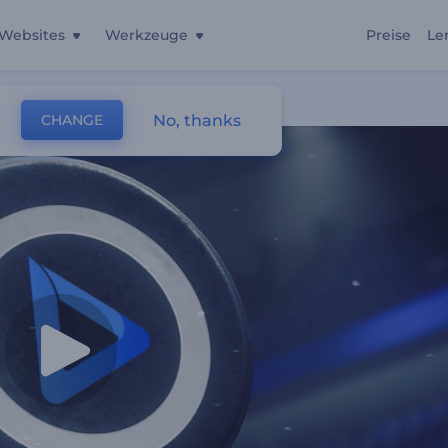
Websites
Werkzeuge
Preise
Le
No, thanks
CHANGE