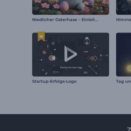
Niedlicher Osterhase – Einleitung
Himmel
Startup-Erfolgs-Logo
Tag un
Z