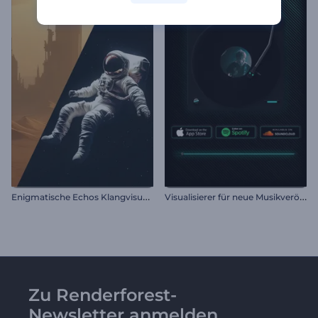
E
nigmatische Echos Klangvisualisierer
V
isualisierer für neue Musikveröffentlichungen
Zu Renderforest-
Newsletter anmelden