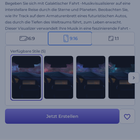
Begeben Sie sich mit Galaktischer Fahrt -Musikvisualisierer auf eine
interstellare Reise durch die Sterne und Planeten. Beobachten Sie,
wie Ihr Track auf dem Armaturenbrett eines futuristischen Autos,
das durch die Tiefen des Weltraums fährt, zum Leben erwacht.
Dieser Visualizer verwandelt Ihre Musik in eine faszinierende Fahrt -
perfekt für elektronische Musik, Techno, Ambient, Chillwave und
16:9
9:16
1:1
andere Genres. Laden Sie Ihren Titel hoch, geben Sie Künstler- und
Titelnamen ein und lassen Sie Ihre Musik durch das Universum
Verfügbare Stile
(5)
fahren. Jetzt erstellen!
Jetzt Erstellen