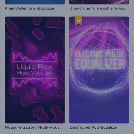
U
nendliche Tunnelschleife Visualisierer
Kreis-Wellenform-Equalizer
F
lüssigkeitsstrom Musik-Visualisierer
Elektrischer Puls-Equalizer