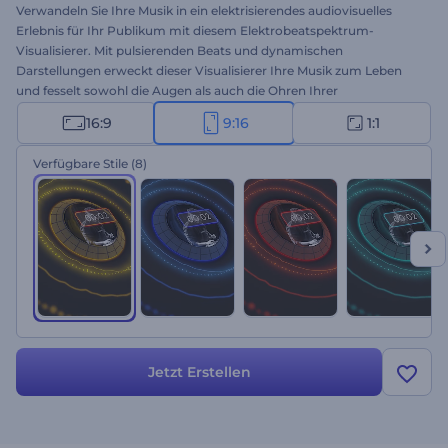
Verwandeln Sie Ihre Musik in ein elektrisierendes audiovisuelles
Erlebnis für Ihr Publikum mit diesem Elektrobeatspektrum-
Visualisierer. Mit pulsierenden Beats und dynamischen
Darstellungen erweckt dieser Visualisierer Ihre Musik zum Leben
und fesselt sowohl die Augen als auch die Ohren Ihrer
Musikliebhaber. Geben Sie einfach den Namen des Songs und des
16:9
9:16
1:1
Interpreten ein, laden Sie den Musiktitel hoch, wählen Sie eine der
Farboptionen und schon ist die Vorlage fertig. Die Vorlage eignet
Verfügbare Stile
(8)
sich perfekt für Musikvideos, Live-Auftritte und Musikpromotion in
sozialen Medien und bietet eine einzigartige Möglichkeit, Ihre Titel
zu präsentieren. Legen Sie noch heute los!
Jetzt Erstellen