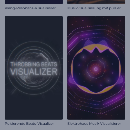
M
usikvisualisierung mit pulsierendem Gitternetz
Klang-Resonanz-Visualisierer
Pulsierende Beats-Visualizer
Elektrohaus Musik Visualisierer