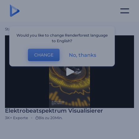
Startseite
Vorlagen
Elektrobeatspektrum Visualisierer
Would you like to change Renderforest language
to English?
No, thanks
CHANGE
Elektrobeatspektrum Visualisierer
3K+
Exporte
Bis zu 20Min.