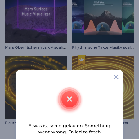
M
ars Oberflächenmusik Visualisierer
R
hythmische Takte Musikvisualisierung
E
lektrobeatspektrum Visualisierer
Wellenbeats Musikvisualisierer
Etwas ist schiefgelaufen. Something
went wrong. Failed to fetch