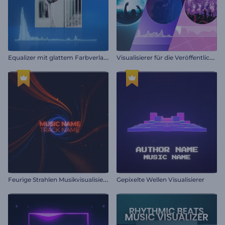
E
qualizer mit glattem Farbverlauf
V
isualisierer für die Veröffentlichung von Musikalben
F
eurige Strahlen Musikvisualisierer
Gepixelte Wellen Visualisierer