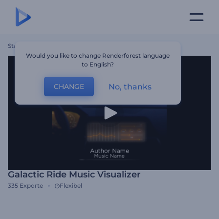
Startseite
Vorlagen
Galactic Ride Music Visualizer
Would you like to change Renderforest language
to English?
No, thanks
CHANGE
Galactic Ride Music Visualizer
335
Exporte
Flexibel