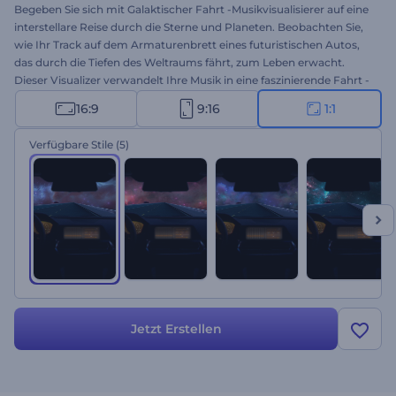
Begeben Sie sich mit Galaktischer Fahrt -Musikvisualisierer auf eine
interstellare Reise durch die Sterne und Planeten. Beobachten Sie,
wie Ihr Track auf dem Armaturenbrett eines futuristischen Autos,
das durch die Tiefen des Weltraums fährt, zum Leben erwacht.
Dieser Visualizer verwandelt Ihre Musik in eine faszinierende Fahrt -
perfekt für elektronische Musik, Techno, Ambient, Chillwave und
16:9
9:16
1:1
andere Genres. Laden Sie Ihren Titel hoch, geben Sie Künstler- und
Titelnamen ein und lassen Sie Ihre Musik durch das Universum
Verfügbare Stile
(5)
fahren. Jetzt erstellen!
Jetzt Erstellen