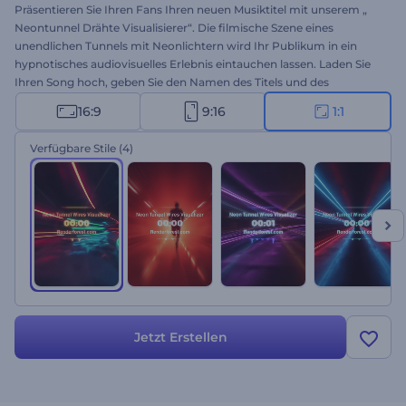
Präsentieren Sie Ihren Fans Ihren neuen Musiktitel mit unserem „
Neontunnel Drähte Visualisierer“. Die filmische Szene eines
unendlichen Tunnels mit Neonlichtern wird Ihr Publikum in ein
hypnotisches audiovisuelles Erlebnis eintauchen lassen. Laden Sie
Ihren Song hoch, geben Sie den Namen des Titels und des
Interpreten ein, und teilen Sie Ihren Track auf allen
16:9
9:16
1:1
Musikplattformen, um neue Hörer zu gewinnen. Perfekt für Techno,
Hip-Hop, elektronische und energiegeladene Musikpromotion.
Verfügbare Stile
(4)
Erstellen Sie jetzt und vergrößern Sie Ihre Fangemeinde!
Jetzt Erstellen