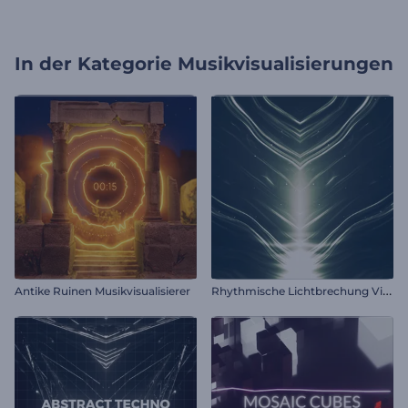
In der Kategorie
Musikvisualisierungen
R
hythmische Lichtbrechung Visualisierer
Antike Ruinen Musikvisualisierer