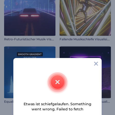
R
etro-Futuristischer Musik-Visualisierer
F
allende Musikschleife Visualisierer
E
qualizer mit glattem Farbverlauf
M
ars Oberflächenmusik Visualisierer
Etwas ist schiefgelaufen. Something
went wrong. Failed to fetch