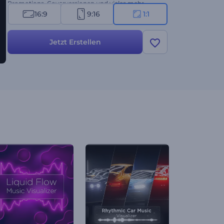
Promotions, Coverversionen und vieles mehr.
Erstellen Sie jetzt und machen Sie Ihre Musik
16:9
9:16
1:1
unvergesslich!
Jetzt Erstellen