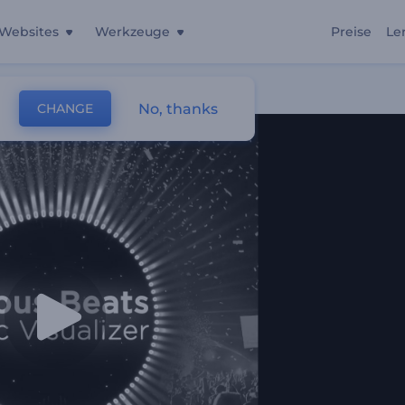
Websites
Werkzeuge
Preise
Le
sierer
No, thanks
CHANGE