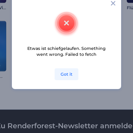
Leuchtender Neon-Visualisierer
Drehende Kugel-Visualisierer
Audio-Reaktive Lichter Visualisierung
Etwas ist schiefgelaufen. Something
went wrong. Failed to fetch
Got it
izer mit glattem Farbverlauf
Visualiseur de musique - Fusion cosmique
Elektro Dubstep Visualisierer
u Renderforest-Newsletter anmeld