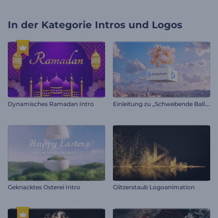
In der Kategorie
Intros und Logos
E
inleitung zu „Schwebende Ballons“
Dynamisches Ramadan Intro
Geknacktes Osterei Intro
Glitzerstaub Logoanimation