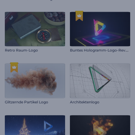
B
untes Hologramm-Logo-Reveal
Retro Raum-Logo
Glitzernde Partikel Logo
Architektenlogo