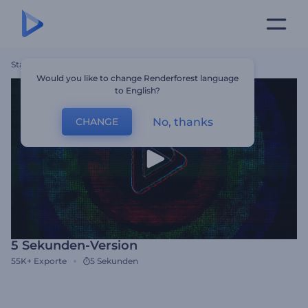
Startseite
Vorlagen
5 Sekunden-Version
Would you like to change Renderforest language
to English?
No, thanks
CHANGE
5 Sekunden-Version
55K+
Exporte
5 Sekunden