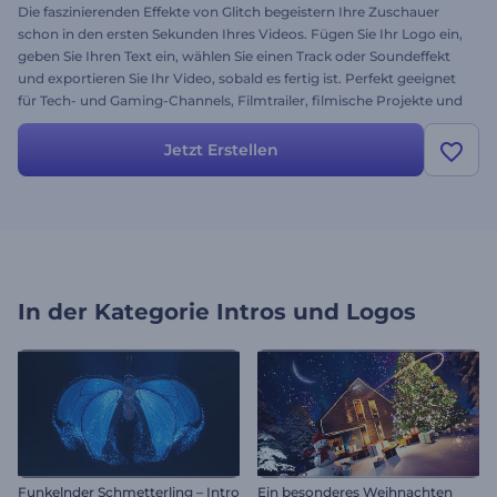
Die faszinierenden Effekte von Glitch begeistern Ihre Zuschauer
schon in den ersten Sekunden Ihres Videos. Fügen Sie Ihr Logo ein,
geben Sie Ihren Text ein, wählen Sie einen Track oder Soundeffekt
und exportieren Sie Ihr Video, sobald es fertig ist. Perfekt geeignet
für Tech- und Gaming-Channels, Filmtrailer, filmische Projekte und
mehr. Entdecken Sie jetzt die vielfältigen Möglichkeiten der
Verformung mit dieser Vorlage!
Jetzt Erstellen
In der Kategorie
Intros und Logos
Funkelnder Schmetterling – Intro
Ein besonderes Weihnachten