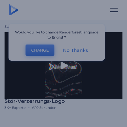
Startseite
Vorlagen
Stör-Verzerrungs-Logo
Would you like to change Renderforest language
to English?
No, thanks
CHANGE
Stör-Verzerrungs-Logo
3K+
Exporte
10 Sekunden