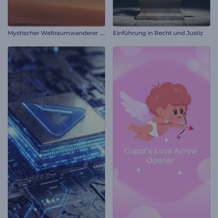
M
ystischer Weltraumwanderer Intro
Einführung in Recht und Justiz