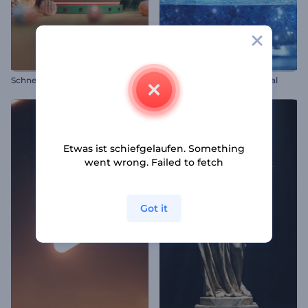
S
chneekugel-Wunder – Einleitung
Eisige Scherben Logo Reveal
Etwas ist schiefgelaufen. Something
went wrong. Failed to fetch
Got it