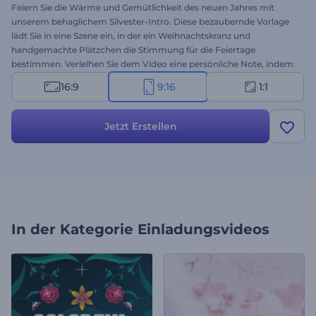
Feiern Sie die Wärme und Gemütlichkeit des neuen Jahres mit
unserem behaglichem Silvester-Intro. Diese bezaubernde Vorlage
lädt Sie in eine Szene ein, in der ein Weihnachtskranz und
handgemachte Plätzchen die Stimmung für die Feiertage
bestimmen. Verleihen Sie dem Video eine persönliche Note, indem
Sie Ihre herzlichen Botschaften verfassen, Ihr Logo hochladen und
16:9
9:16
1:1
eine festliche Hintergrundmusik hinzufügen. Verwenden Sie diese
Vorlage für Ihre Neujahrs-Intros, Party-Einladungen, Urlaubs-
Videogrüße, Präsentationseröffnungen und andere Projekte, die
Jetzt Erstellen
einen gemütlichen Touch erfordern. Probieren Sie es jetzt aus, und
teilen Sie die Freude über das neue Jahr mit Ihren Mitmenschen!
In der Kategorie
Einladungsvideos