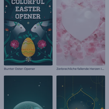
Z
erbrechliche fallende Herzen Intro
Bunter Oster-Opener