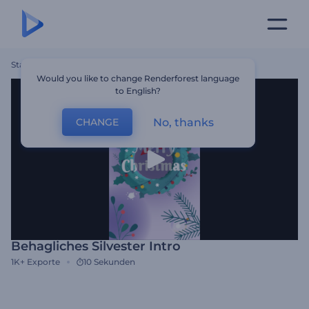
Startseite
Vorlagen
Behagliches Silvester Intro
Would you like to change Renderforest language
to English?
No, thanks
CHANGE
Behagliches Silvester Intro
1K+
Exporte
10 Sekunden