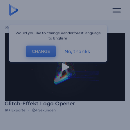
Startseite
Vorlagen
Glitch-Effekt Logo Opener
Would you like to change Renderforest language
to English?
No, thanks
CHANGE
Glitch-Effekt Logo Opener
1K+
Exporte
4 Sekunden