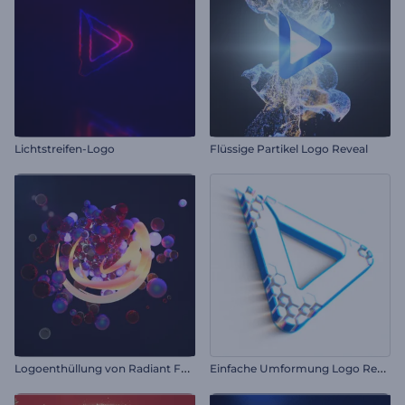
Lichtstreifen-Logo
Flüssige Partikel Logo Reveal
L
ogoenthüllung von Radiant Forms
E
infache Umformung Logo Reveal