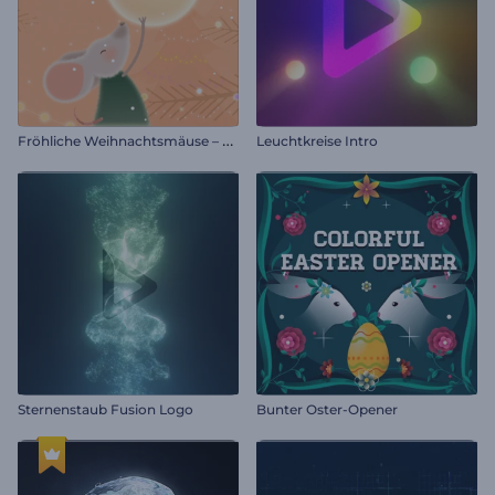
F
röhliche Weihnachtsmäuse – Einleitung
Leuchtkreise Intro
Sternenstaub Fusion Logo
Bunter Oster-Opener