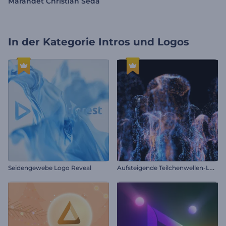
Marandet Christian Seda
In der Kategorie
Intros und Logos
A
ufsteigende Teilchenwellen-Logo
Seidengewebe Logo Reveal