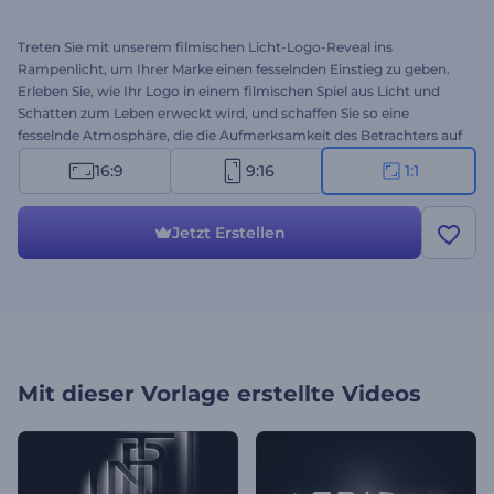
Treten Sie mit unserem filmischen Licht-Logo-Reveal ins
Rampenlicht, um Ihrer Marke einen fesselnden Einstieg zu geben.
Erleben Sie, wie Ihr Logo in einem filmischen Spiel aus Licht und
Schatten zum Leben erweckt wird, und schaffen Sie so eine
fesselnde Atmosphäre, die die Aufmerksamkeit des Betrachters auf
sich zieht. Fügen Sie das Logo Ihrer Marke hinzu, geben Sie einen
16:9
9:16
1:1
aussagekräftigen Slogan ein, und wählen Sie eine
Hintergrundmusik aus unseren verschiedenen Musiktiteln, um die
perfekte Stimmung zu erzeugen. Ideal für filmische Intros,
Jetzt Erstellen
Präsentationseröffnungen, Produkteinführungen oder andere
Projekte, die einen unvergesslichen Einstieg erfordern. Erstellen Sie
jetzt und lassen Sie Ihr Logo wie nie zuvor erstrahlen!
Mit dieser Vorlage erstellte Videos