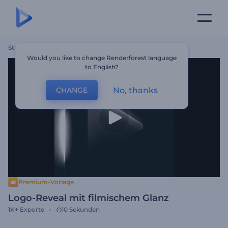
Startseite
Vorlagen
Logo-Reveal Mit Filmischem Glanz
Would you like to change Renderforest language
to English?
No, thanks
CHANGE
Premium-Vorlage
Logo-Reveal mit filmischem Glanz
1K+
Exporte
10 Sekunden