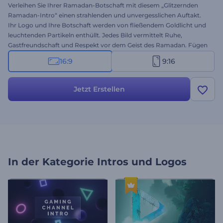
Verleihen Sie Ihrer Ramadan-Botschaft mit diesem „Glitzernden
Ramadan-Intro“ einen strahlenden und unvergesslichen Auftakt.
Ihr Logo und Ihre Botschaft werden von fließendem Goldlicht und
leuchtenden Partikeln enthüllt. Jedes Bild vermittelt Ruhe,
Gastfreundschaft und Respekt vor dem Geist des Ramadan. Fügen
Sie Ihre Begrüßung, Ihr Branding und Ihre Musik in wenigen
16:9
9:16
Schritten hinzu. Ideal für private und geschäftliche Zwecke.
Erstellen Sie es jetzt und erfreuen Sie Ihre Zielgruppe!
Jetzt Erstellen
In der Kategorie
Intros und Logos