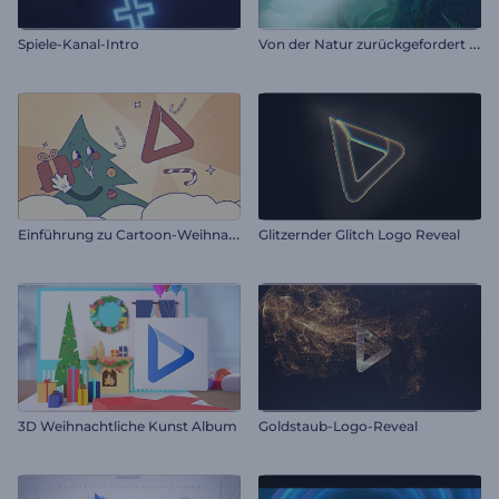
V
on der Natur zurückgefordert Logoenthüllung
Spiele-Kanal-Intro
E
inführung zu Cartoon-Weihnachtsgeschenken
Glitzernder Glitch Logo Reveal
3D Weihnachtliche Kunst Album
Goldstaub-Logo-Reveal