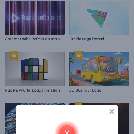
Chromatische Refraktion Intro
Kreide Logo Reveal
Rubik's Würfel Logoanimation
3D Bus Tour Logo