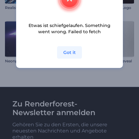
Realistisches Auge Intro
Verschmelzende Partikeln Logo
Etwas ist schiefgelaufen. Something
went wrong. Failed to fetch
Got it
Neonpixel Opener
Rotierender Rauch Logo-Reveal
Zu Renderforest-
Newsletter anmelden
Gehören Sie zu den Ersten, die unsere
neuesten Nachrichten und Angebote
erhalten