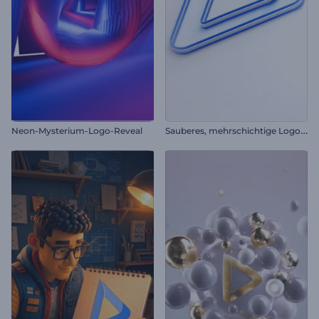
S
auberes, mehrschichtige Logo-Reveal
Neon-Mysterium-Logo-Reveal