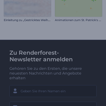
E
inleitung zu „Gestricktes Weihnachten“
A
nimationen zum St. Patrick's Day
Zu Renderforest-
Newsletter anmelden
Gehören Sie zu den Ersten, die unsere
neuesten Nachrichten und Angebote
erhalten