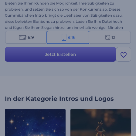
Bieten Sie Ihren Kunden die Möglichkeit, Ihre Süßigkeiten zu
probieren, und setzen Sie sich so von der Konkurrenz ab. Dieses
Gummibärchen Intro bringt die Liebhaber von Süßigkeiten dazu,
diese beliebten Bonbons zu probieren. Laden Sie Ihre Datei hoch
und fügen Sie Ihren Slogan hinzu, um innerhalb weniger Minuten
einen professionellen Logo-Opener zu erstellen. Perfekt für TV-
16:9
9:16
1:1
Spots, Unternehmens- und Produktwerbung, YouTube-Kanal-
Intros und mehr. Gewinnen Sie die Herzen Ihrer Kunden mit dieser
brandneuen Vorlage. Probieren Sie es jetzt aus!
Jetzt Erstellen
In der Kategorie
Intros und Logos