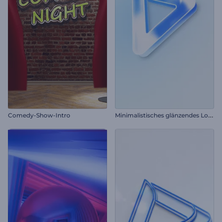
M
inimalistisches glänzendes Logo Reveal
Comedy-Show-Intro