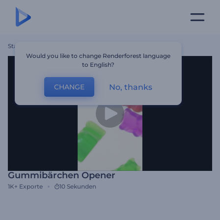
Startseite
Vorlagen
Gummibärchen Opener
Would you like to change Renderforest language
to English?
No, thanks
CHANGE
Gummibärchen Opener
1K+
Exporte
10 Sekunden