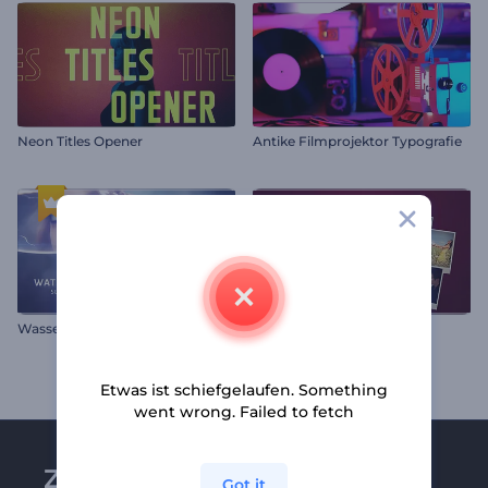
Neon Titles Opener
Antike Filmprojektor Typografie
Wassertropfen-Diashow
Liebesgeständnis Brief
Etwas ist schiefgelaufen. Something
went wrong. Failed to fetch
Zu Renderforest-
Got it