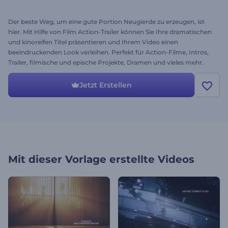
Der beste Weg, um eine gute Portion Neugierde zu erzeugen, ist
hier. Mit Hilfe von Film Action-Trailer können Sie Ihre dramatischen
und kinoreifen Titel präsentieren und Ihrem Video einen
beeindruckenden Look verleihen. Perfekt für Action-Filme, Intros,
Trailer, filmische und epische Projekte, Dramen und vieles mehr.
Machen Sie Ihre Projekte neu und attraktiv. Laden Sie einfach Ihre
Bilder hoch, ändern Sie den Text, fügen Sie Musik hinzu und klicken
Jetzt Erstellen
Sie auf Vorschau. Gleich heute ausprobieren!
Mit dieser Vorlage erstellte Videos