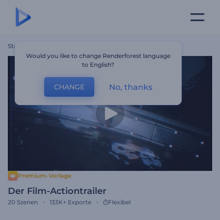
Startseite
Vorlagen
Der Film-Actiontrailer
Would you like to change Renderforest language
to English?
No, thanks
CHANGE
Premium-Vorlage
Der Film-Actiontrailer
20
Szenen
133K+
Exporte
Flexibel