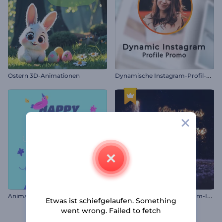
D
ynamische Instagram-Profil-Promo
Ostern 3D-Animationen
G
litzernder Weihnachtsbaum-Intro
Animation zum Vatertag
Etwas ist schiefgelaufen. Something
went wrong. Failed to fetch