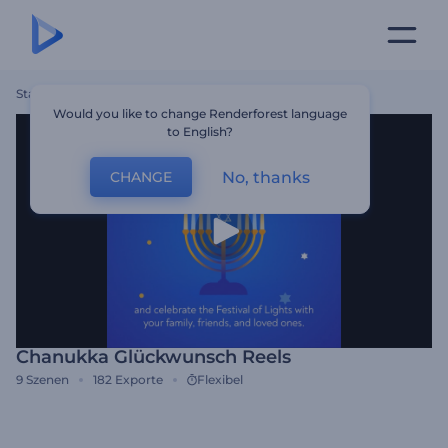
Startseite
Vorlagen
Chanukka Glückwunsch Reels
Would you like to change Renderforest language
to English?
No, thanks
CHANGE
Chanukka Glückwunsch Reels
9
Szenen
182
Exporte
Flexibel