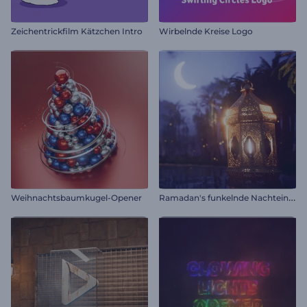
Zeichentrickfilm Kätzchen Intro
Wirbelnde Kreise Logo
R
amadan's funkelnde Nachteinführung
Weihnachtsbaumkugel-Opener