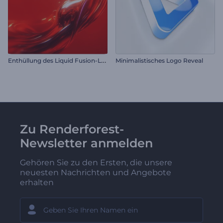
E
nthüllung des Liquid Fusion-Logos
Minimalistisches Logo Reveal
Zu Renderforest-
Newsletter anmelden
Gehören Sie zu den Ersten, die unsere
neuesten Nachrichten und Angebote
erhalten