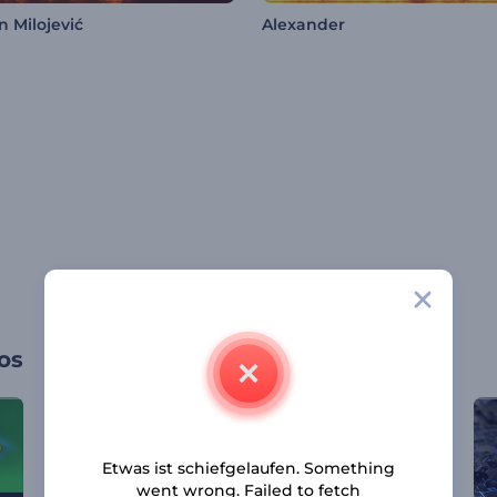
 Milojević
Alexander
os
Etwas ist schiefgelaufen. Something
went wrong. Failed to fetch