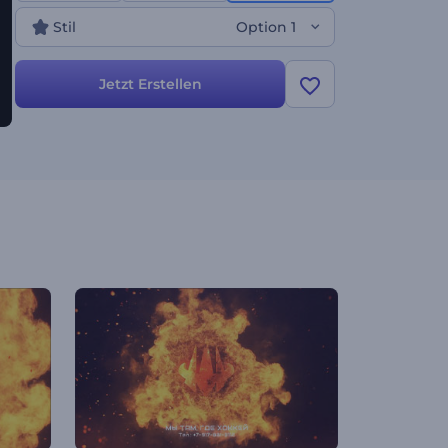
seinen Bann zieht. Diese energiegeladene Vorlage
Stil
Option 1
eignet sich perfekt für Einführungen, Trailer,
Präsentationseröffnungen oder jedes andere
Projekt, das einen feurigen Eindruck hinterlassen
Jetzt Erstellen
soll. Jetzt erstellen!