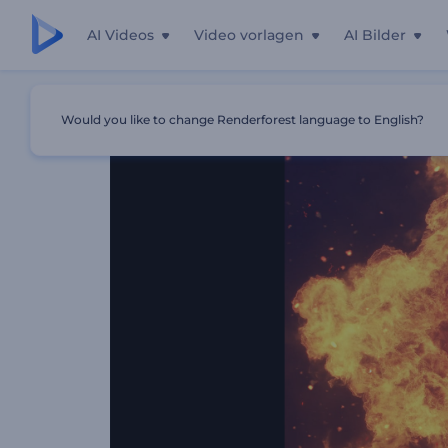
AI Videos
Video vorlagen
AI Bilder
Startseite
Vorlagen
Flammender Feuer Opener
Would you like to change Renderforest language to English?