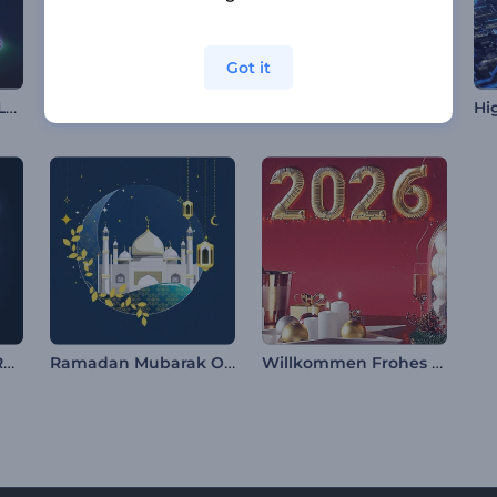
Got it
Glänzendes Chrom Logo Reveal
Futuristisches Hi-Tech-Intro
Wirbelnde farbenfrohe Linien Intro
Glühende Streifen-Reveal-Logo
Ramadan Mubarak Opener
Willkommen Frohes Neues Jahr