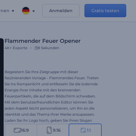
rnen
Anmelden
Gratis testen
Flammender Feuer Opener
4K+
Exporte
8 Sekunden
Begeistern Sie Ihre Zielgruppe mit dieser
faszinierenden Vorlage - Flammendes Feuer. Treten
Sie ins Rampenlicht und entfesseln Sie die lodernde
Energie Ihrer Inhalte mit den brennenden
Feuerpartikeln, die auf dem Bildschirm schweben.
Mit dem benutzerfreundlichen Editor können Sie
jeden Aspekt leicht personalisieren, um ihn an die
Identität und das Thema Ihrer Marke anzupassen.
Laden Sie Ihr Logo hoch, geben Sie Ihren Slogan
ein, fügen Sie Hintergrundmusik hinzu, und
16:9
9:16
1:1
erhalten Sie einen Opener, der Ihr Publikum in