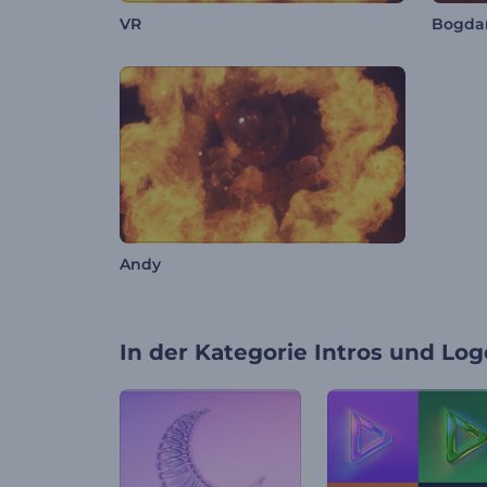
VR
Bogdan
Andy
In der Kategorie
Intros und Log