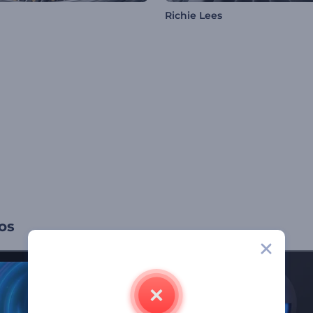
Richie Lees
os