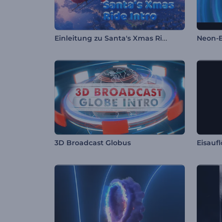
Einleitung zu Santa's Xmas Ride
Neon-E
3D Broadcast Globus
Eisauf