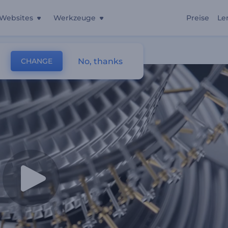
Websites
Werkzeuge
Preise
Le
go
No, thanks
CHANGE