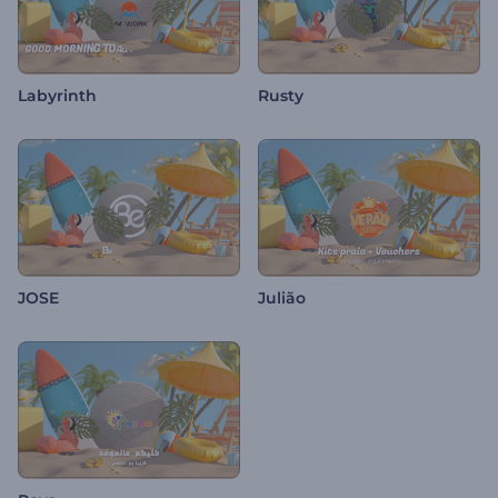
Labyrinth
Rusty
JOSE
Julião