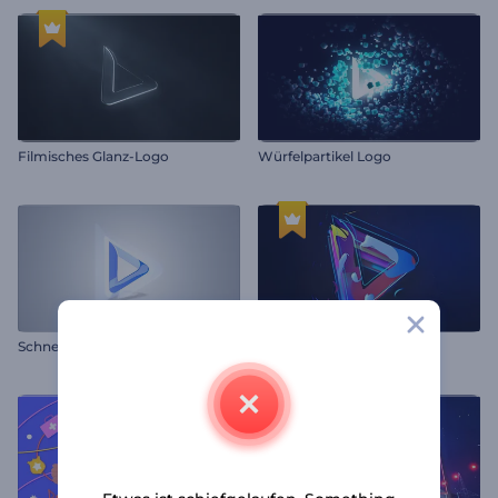
Filmisches Glanz-Logo
Würfelpartikel Logo
Schnelle Logoanimation
Mehrfarbige Ebenen Logo