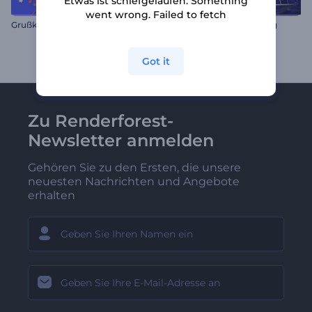
Etwas ist schiefgelaufen. Something
went wrong. Failed to fetch
Grußkarte zum Tag der Arbeit
Werbetafel Logoenthüllung
Got it
Zu Renderforest-
Newsletter anmelden
Gehören Sie zu den Ersten, die unsere
neuesten Nachrichten und Angebote
erhalten