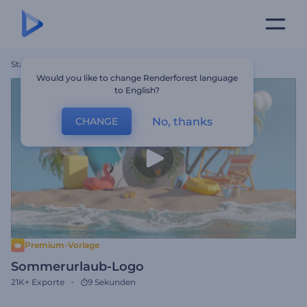
Startseite
Vorlagen
Sommerurlaub-Logo
Would you like to change Renderforest language
to English?
No, thanks
CHANGE
Premium-Vorlage
Sommerurlaub-Logo
21K+
Exporte
9 Sekunden