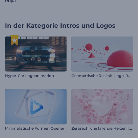
Roya
In der Kategorie
Intros und Logos
G
eometrische Realität-Logo-Reveal
Hyper-Car Logoanimation
Z
erbrechliche fallende Herzen Intro
Minimalistische Formen Opener