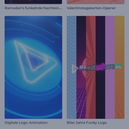
R
amadan's funkelnde Nachteinführung
Valentinstagskarten-Opener
Digitale Logo-Animation
80er Jahre Funky Logo