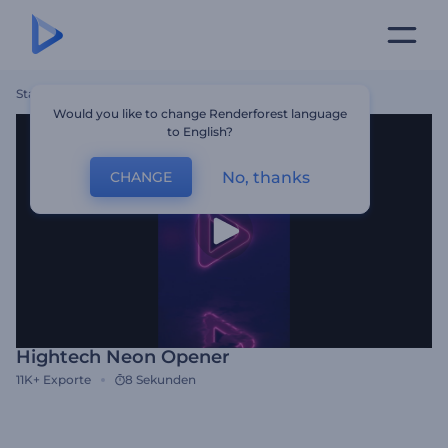
Startseite
Vorlagen
Hightech Neon Opener
Would you like to change Renderforest language
to English?
No, thanks
CHANGE
Hightech Neon Opener
11K+
Exporte
8 Sekunden