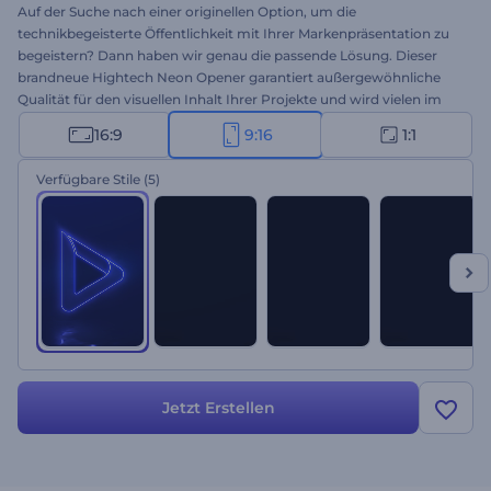
Auf der Suche nach einer originellen Option, um die
technikbegeisterte Öffentlichkeit mit Ihrer Markenpräsentation zu
begeistern? Dann haben wir genau die passende Lösung. Dieser
brandneue Hightech Neon Opener garantiert außergewöhnliche
Qualität für den visuellen Inhalt Ihrer Projekte und wird vielen im
Gedächtnis bleiben. Laden Sie Ihre Logodatei hoch, und fügen Sie
16:9
9:16
1:1
Ihren Slogan ein, um einen professionellen Logo-Opener zu
erstellen. Perfekt für die Vorstellung von Technologieunternehmen,
Verfügbare Stile
(5)
Markenwerbung, Channel-Intros und vieles mehr. Maximieren Sie
den Erfolg Ihrer Projekte mit diesem modernen Logo-Opener.
Testen Sie diese Vorlage jetzt!
Jetzt Erstellen