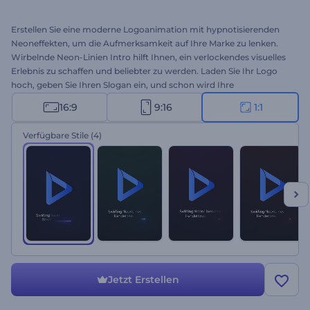
Erstellen Sie eine moderne Logoanimation mit hypnotisierenden
Neoneffekten, um die Aufmerksamkeit auf Ihre Marke zu lenken.
Wirbelnde Neon-Linien Intro hilft Ihnen, ein verlockendes visuelles
Erlebnis zu schaffen und beliebter zu werden. Laden Sie Ihr Logo
hoch, geben Sie Ihren Slogan ein, und schon wird Ihre
hochauflösende Logoanimation durch die wirbelnden Neonlinien
16:9
9:16
1:1
sichtbar. Perfekt geeignet für technische Produkte oder
Firmenwerbung, Markenpräsentationen und viele weitere kreative
Verfügbare Stile
(4)
Projekte. Probieren Sie es jetzt aus!
Jetzt Erstellen