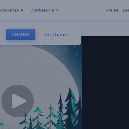
Websites
Werkzeuge
Preise
Le
No, thanks
CHANGE