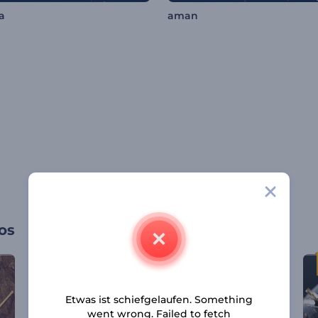
a
aman
os
Etwas ist schiefgelaufen. Something
went wrong. Failed to fetch