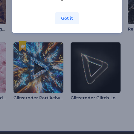
Got it
Archäologische Ausgrabung Intro
Grußkarte zum Tag der Arbeit
Realistisches Auge Intro
Zerbrechliche fallende Herzen Intro
Glitzernder Partikelwirbel Intro
Glitzernder Glitch Logo Reveal