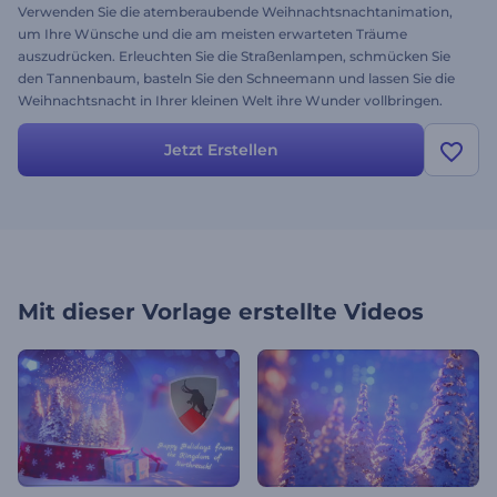
Verwenden Sie die atemberaubende Weihnachtsnachtanimation,
um Ihre Wünsche und die am meisten erwarteten Träume
auszudrücken. Erleuchten Sie die Straßenlampen, schmücken Sie
den Tannenbaum, basteln Sie den Schneemann und lassen Sie die
Weihnachtsnacht in Ihrer kleinen Welt ihre Wunder vollbringen.
Lassen Sie das funkelnde und blinkende Licht auf Tour gehen,
nehmen Sie Ihre Wünsche mit und teilen Sie sie mit Ihren
Jetzt Erstellen
Freunden, Verwandten und Geliebten. Beleuchten Sie Ihren
Weihnachtsbaum und enthüllen Sie Ihr Logo und Ihre
Weihnachtswünsche auf eine wunderschöne Art und Weise.
Freuen Sie sich auf Weihnachten und erfreuen Sie sich mit der
Vorlage Magische Weihnachts-Schneekugel!
Mit dieser Vorlage erstellte Videos