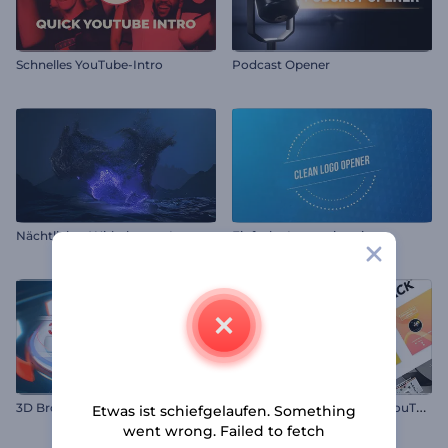
Schnelles YouTube-Intro
Podcast Opener
Nächtlicher Wirbelsturm Logo
Einfache Logoanimation
F
inal Bildschirmpaket für YouTube
3D Broadcast Globus
Etwas ist schiefgelaufen. Something
went wrong. Failed to fetch