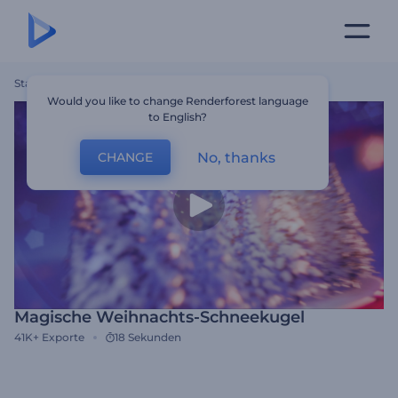
Startseite
Vorlagen
Magische Weihnachts-Schneekugel
Would you like to change Renderforest language
to English?
No, thanks
CHANGE
Magische Weihnachts-Schneekugel
41K+
Exporte
18 Sekunden