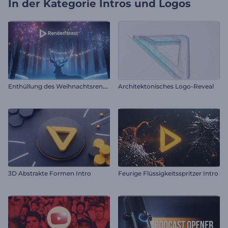
In der Kategorie
Intros und Logos
E
nthüllung des Weihnachtsrentier-Logos
Architektonisches Logo-Reveal
3D Abstrakte Formen Intro
Feurige Flüssigkeitsspritzer Intro