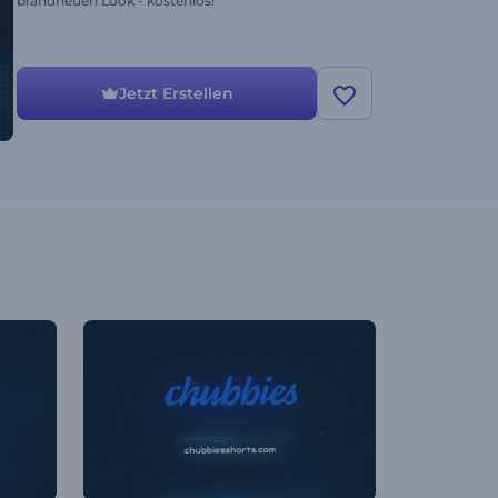
brandneuen Look - kostenlos!
Jetzt Erstellen