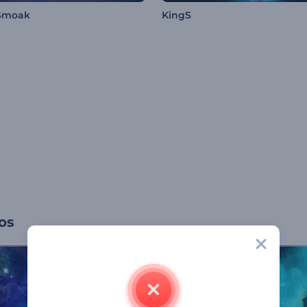
Smoak
KingS
os