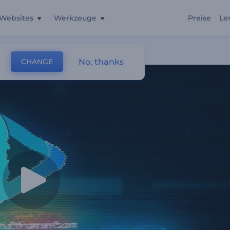
Websites
Werkzeuge
Preise
Le
No, thanks
CHANGE