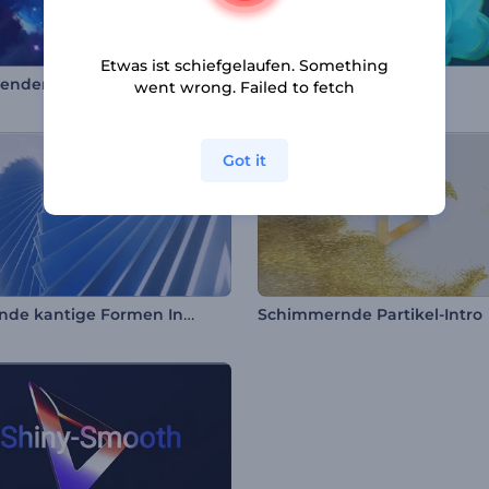
Etwas ist schiefgelaufen. Something
Leuchtender Nebel Logo-Reveal
Rauch Logoanimation
went wrong. Failed to fetch
Got it
Wirbelnde kantige Formen Intro
Schimmernde Partikel-Intro