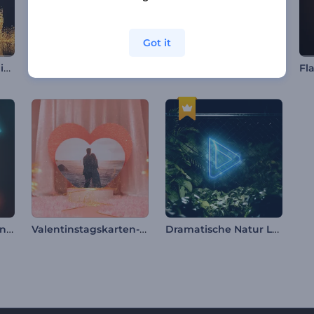
Got it
Glitzerstaub Logoanimation
Retro-Videospiel Konsole Intro
Dynamisches Urban Intro
Leuchtende Spiele Intro
Valentinstagskarten-Opener
Dramatische Natur Logo