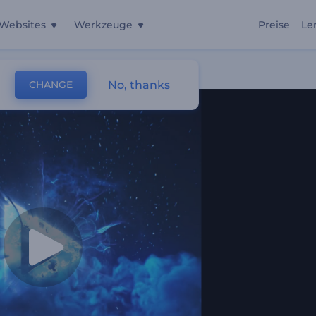
Websites
Werkzeuge
Preise
Le
No, thanks
CHANGE