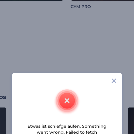
CYM PRO
os
Etwas ist schiefgelaufen. Something
went wrong. Failed to fetch