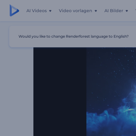
AI Videos
Video vorlagen
AI Bilder
Startseite
Vorlagen
Hyperweltraum-Explosionslogo
Would you like to change Renderforest language to English?