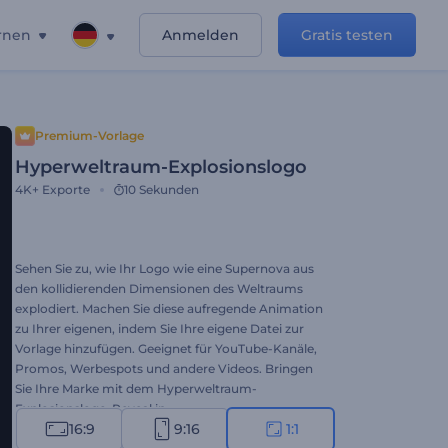
rnen
Anmelden
Gratis testen
Premium-Vorlage
Hyperweltraum-Explosionslogo
4K+
Exporte
10 Sekunden
Sehen Sie zu, wie Ihr Logo wie eine Supernova aus
den kollidierenden Dimensionen des Weltraums
explodiert. Machen Sie diese aufregende Animation
zu Ihrer eigenen, indem Sie Ihre eigene Datei zur
Vorlage hinzufügen. Geeignet für YouTube-Kanäle,
Promos, Werbespots und andere Videos. Bringen
Sie Ihre Marke mit dem Hyperweltraum-
Explosionslogo-Reveal in
16:9
9:16
1:1
Superluminalgeschwindigkeit. Probieren Sie es aus!