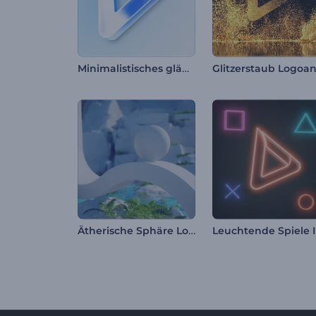
Minimalistisches glänzendes Logo Reveal
Ätherische Sphäre Logo Reveal