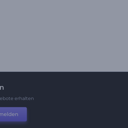
en
ebote erhalten
melden