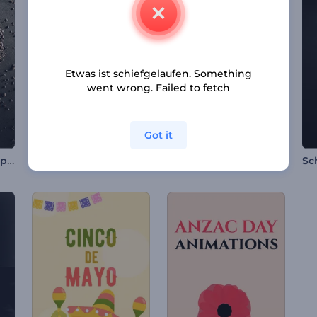
Etwas ist schiefgelaufen. Something
went wrong. Failed to fetch
Got it
Stein Schwerkraft Opener
Schneller Opener für Präsentationen
Luxuriöse goldene Partikel Intro