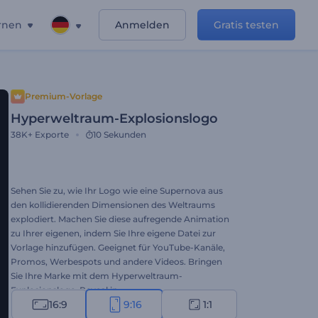
rnen
Anmelden
Gratis testen
Premium-Vorlage
Hyperweltraum-Explosionslogo
38K+
Exporte
10 Sekunden
Sehen Sie zu, wie Ihr Logo wie eine Supernova aus
den kollidierenden Dimensionen des Weltraums
explodiert. Machen Sie diese aufregende Animation
zu Ihrer eigenen, indem Sie Ihre eigene Datei zur
Vorlage hinzufügen. Geeignet für YouTube-Kanäle,
Promos, Werbespots und andere Videos. Bringen
Sie Ihre Marke mit dem Hyperweltraum-
Explosionslogo-Reveal in
16:9
9:16
1:1
Superluminalgeschwindigkeit. Probieren Sie es aus!