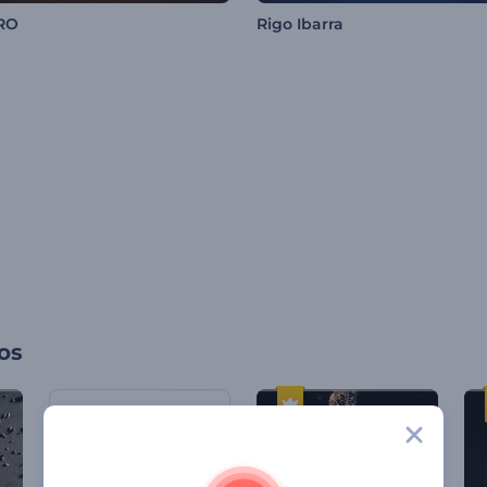
RO
Rigo Ibarra
os