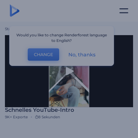
Startseite
Vorlagen
Schnelles YouTube-Intro
Would you like to change Renderforest language
to English?
No, thanks
CHANGE
Schnelles YouTube-Intro
9K+
Exporte
8 Sekunden