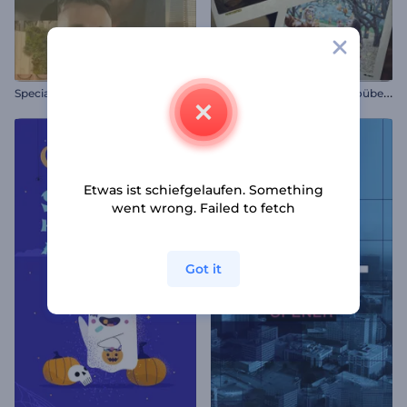
D
iashow dynamischer Fotoübergänge
Special Event Werbung
Etwas ist schiefgelaufen. Something
went wrong. Failed to fetch
Got it