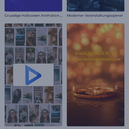
G
ruselige Halloween Animationen
Moderner Veranstaltungsopener