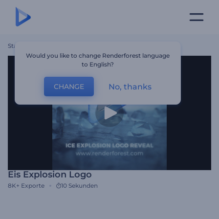
Startseite
Vorlagen
Eis Explosion Logo
Would you like to change Renderforest language
to English?
No, thanks
CHANGE
Eis Explosion Logo
8K+
Exporte
10 Sekunden