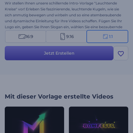
Wir stellen Ihnen unsere schillernde Intro-Vorlage "Leuchtende
Kreise" vor! Erleben Sie faszinierende, leuchtende Kugeln, wie sie
sich anmutig bewegen und wirbeln und so eine atemberaubende
und dynamische Einleitung für Ihre Videos schaffen. Fügen Sie Ihr
Logo ein, geben Sie Ihren Slogan ein, wählen Sie eine bezaubernde
Hintergrundmusik aus, und lassen Sie die Kreise Ihren Inhalt in
16:9
9:16
1:1
einer visuell fesselnden Darstellung erleuchten. Perfekt für Konzert-
oder Party-Intros, Werbeeinleitungen, Werbevideos und viele
andere Projekte. Erstellen Sie jetzt und fesseln Sie Ihr Publikum von
Jetzt Erstellen
Anfang an!
Mit dieser Vorlage erstellte Videos