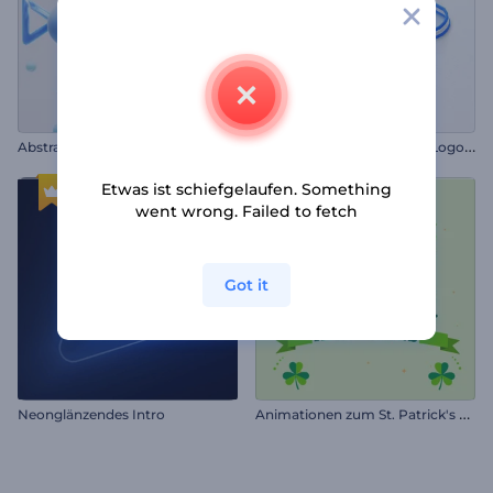
S
auberes, mehrschichtige Logo-Reveal
Abstraktes 3D-Logo-Reveal
Etwas ist schiefgelaufen. Something
went wrong. Failed to fetch
Got it
A
nimationen zum St. Patrick's Day
Neonglänzendes Intro