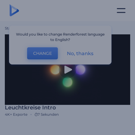
Startseite
Vorlagen
Leuchtkreise Intro
Would you like to change Renderforest language
to English?
No, thanks
CHANGE
Leuchtkreise Intro
4K+
Exporte
7 Sekunden