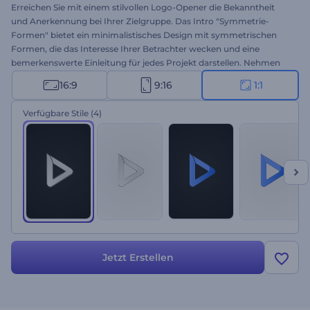
Erreichen Sie mit einem stilvollen Logo-Opener die Bekanntheit
und Anerkennung bei Ihrer Zielgruppe. Das Intro "Symmetrie-
Formen" bietet ein minimalistisches Design mit symmetrischen
Formen, die das Interesse Ihrer Betrachter wecken und eine
bemerkenswerte Einleitung für jedes Projekt darstellen. Nehmen
Sie sich die Zeit, Ihren Firmennamen einzugeben, schreiben Sie Ihre
16:9
9:16
1:1
Tagline oder Ihren Slogan, laden Sie Ihr Logo hoch und warten Sie
ein paar Minuten, um eine hochauflösende Logoanimation zu
Verfügbare Stile
(4)
erhalten. Nutzen Sie es, um neue Produkte oder
Technologiemarken zu bewerben, Ihr Unternehmen oder Ihren
neuen Kanal vorzustellen. Jetzt ausprobieren!
Jetzt Erstellen