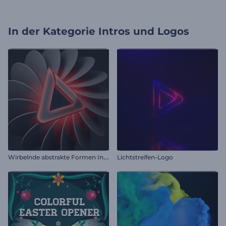
In der Kategorie
Intros und Logos
W
irbelnde abstrakte Formen Intro
Lichtstreifen-Logo