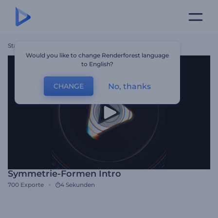
Startseite
Vorlagen
Symmetrie-Formen Intro
Would you like to change Renderforest language
to English?
No, thanks
CHANGE
Symmetrie-Formen Intro
700
Exporte
4 Sekunden