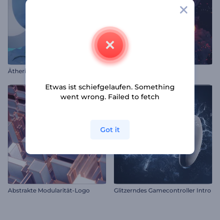
Ätherische Sphäre Logo Reveal
Feuerwirbel-Logo-Reveal
Etwas ist schiefgelaufen. Something
went wrong. Failed to fetch
Got it
Abstrakte Modularität-Logo
Glitzerndes Gamecontroller Intro