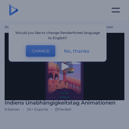
Startseite
Vorlagen
Indiens Unabhängigkeitstag Animationen
Would you like to change Renderforest language
to English?
No, thanks
CHANGE
Indiens Unabhängigkeitstag Animationen
9
Szenen
2K+
Exporte
Flexibel