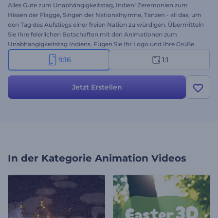
Alles Gute zum Unabhängigkeitstag, Indien! Zeremonien zum
Hissen der Flagge, Singen der Nationalhymne, Tanzen - all das, um
den Tag des Aufstiegs einer freien Nation zu würdigen. Übermitteln
Sie Ihre feierlichen Botschaften mit den Animationen zum
Unabhängigkeitstag Indiens. Fügen Sie Ihr Logo und Ihre Grüße
hinzu, um mit wenigen Klicks eine professionelle Videoanimation
9:16
1:1
zu erstellen. Perfekt für Urlaubs-Intros, Video-Grüße, kommerzielle
Werbung, Einladungen zu Feierlichkeiten und vieles mehr. Testen
Sie diese farbenfrohe Vorlage noch heute!
Jetzt Erstellen
In der Kategorie
Animation Videos