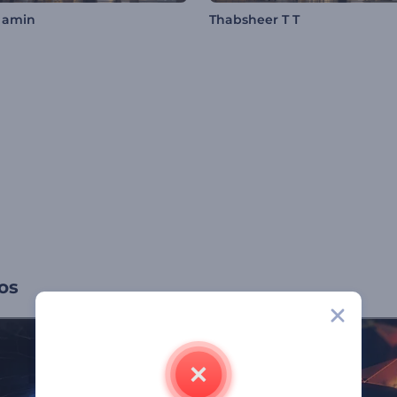
l amin
Thabsheer T T
os