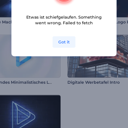
Etwas ist schiefgelaufen. Something
 Macht Logoenthüllung
went wrong. Failed to fetch
Got it
Kreiselndes Minimalistisches Logo
Digitale Werbetafel Intro