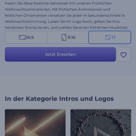
Feiern Sie diese festliche Jahreszeit mit unseren Fröhlichen
Weihnachtsanimationen. Mit fröhlichen Animationen und
festlichen Ornamenten versetzen Sie jeden in Sekundenschnelle in
Weihnachtsstimmung. Laden Sie Ihr Logo hoch, geben Sie Ihre
herzlichen Wünsche ein, und wählen Sie einen fröhlichen Musiktitel,
um Freude und Lachen zu verbreiten. Perfekt für
16:9
9:16
1:1
Glückwunschvideos, Weihnachtslogo-Intros, besondere
Ankündigungen, saisonale Werbespots und vieles mehr. Erstellen
Sie jetzt - machen Sie dieses Weihnachten zu etwas ganz
Jetzt Erstellen
Besonderem!
In der Kategorie
Intros und Logos