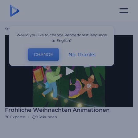
Startseite
Vorlagen
Fröhliche Weihnachten Animationen
Would you like to change Renderforest language
to English?
No, thanks
CHANGE
Fröhliche Weihnachten Animationen
76
Exporte
9 Sekunden