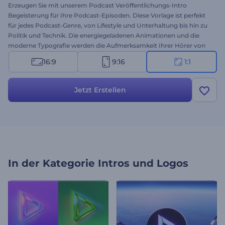
Erzeugen Sie mit unserem Podcast Veröffentlichungs-Intro
Begeisterung für Ihre Podcast-Episoden. Diese Vorlage ist perfekt
für jedes Podcast-Genre, von Lifestyle und Unterhaltung bis hin zu
Politik und Technik. Die energiegeladenen Animationen und die
moderne Typografie werden die Aufmerksamkeit Ihrer Hörer von
Anfang an auf sich ziehen. Die Anpassung ist eine Sache von
16:9
9:16
1:1
Minuten: Sie müssen nur noch die Szenen mit Ihren Bildern, Videos,
Texten und Hintergrundmusik personalisieren. Erstellen Sie jetzt
und beginnen Sie jede Folge mit einem professionellen Intro!
Jetzt Erstellen
In der Kategorie
Intros und Logos