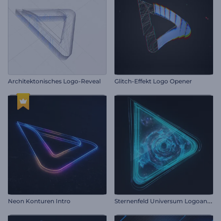
Architektonisches Logo-Reveal
Glitch-Effekt Logo Opener
S
ternenfeld Universum Logoanimation
Neon Konturen Intro