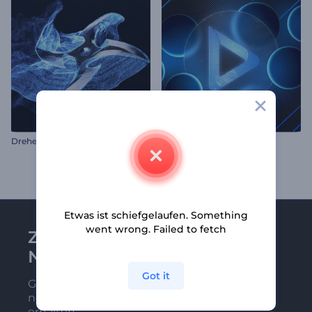
Drehende Shuriken Intro
Neonkugeln Opener
Etwas ist schiefgelaufen. Something
went wrong. Failed to fetch
Zu Renderforest-
Newsletter anmelden
Got it
Gehören Sie zu den Ersten, die unsere
neuesten Nachrichten und Angebote
erhalten