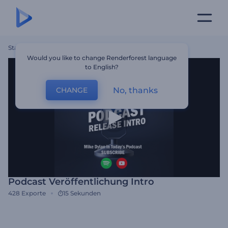
Startseite
Vorlagen
Podcast Veröffentlichung Intro
Would you like to change Renderforest language
to English?
No, thanks
CHANGE
Podcast Veröffentlichung Intro
428
Exporte
15 Sekunden